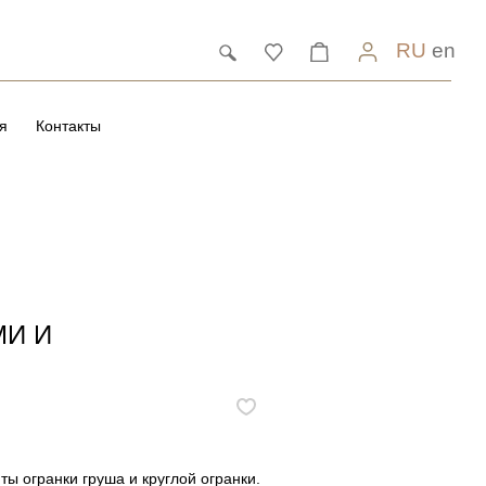
RU
en
я
Контакты
МИ И
ы огранки груша и круглой огранки.